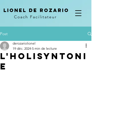
LIONEL DE ROZARIO
Coach Facilitateur
Post
derozariolionel
19 déc. 2024
5 min de lecture
L'Holisyntoni
e