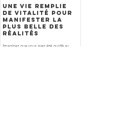
UNE VIE REMPLIE 
DE VITALITÉ POUR 
MANIFESTER LA 
PLUS BELLE DES 
RÉALITÉS
Imaginez que vous ayez été guidé au 
travers de ces 10 lois.
Votre vitalité est aujourd’hui immense et 
équilibrée.
Vous avez traversé vos résistances.
Votre corps est plus léger, votre esprit 
apaisé.
Vos projets avancent sans effort, 
soutenus par une énergie renouvelée à 
chaque instant.