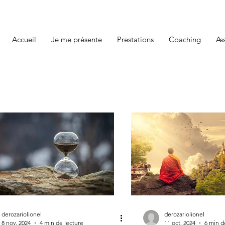
Accueil
Je me présente
Prestations
Coaching
As
derozariolionel
derozariolionel
8 nov. 2024
4 min de lecture
11 oct. 2024
6 min d