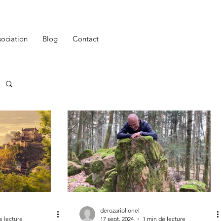
sociation
Blog
Contact
derozariolionel
e lecture
17 sept. 2024
1 min de lecture