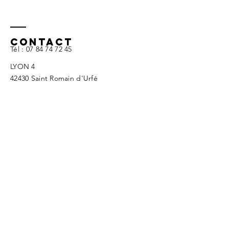
Contact
Tél :
07 84 74 7
2 45
LYON 4
42430 Saint Romain d'Urfé​​
derozariolionel@gmail.com