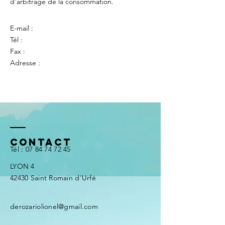
d'arbitrage de la consommation.
E-mail :
Tél :
Fax :
Adresse :
Contact
Tél :
07 84 74 7
2 45
LYON 4
42430 Saint Romain d'Urfé​​
derozariolionel@gmail.com