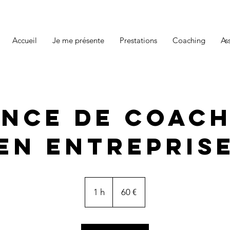
Accueil
Je me présente
Prestations
Coaching
As
nce de coach
en entrepris
60
euros
1 h
1
60 €