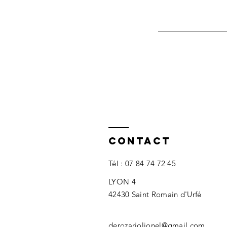
Contact
Tél : 07 84 74 7
2 45
LYON 4
42430 Saint Romain d'Urfé​​
derozariolionel@gmail.com